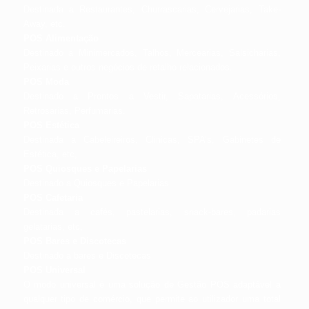
Destinada a Restaurantes, Churrascarias, Cervejarias, Take-
Away, etc.
POS Alimentação
Destinado a Minimercados, Talhos, Mercearias, Salsicharias,
Peixarias e outros negócios de retalho relacionados.
POS Moda
Destinado a Prontos a Vestir, Sapatarias, Acessórios,
Retrosarias, Perfumarias.
POS Estética
Destinada a Cabeleireiros, Clinicas, SPA’s, Gabinetes de
Estética, etc,
POS Quiosques e Papelarias
Destinado a Quiosques e Papelarias
POS Cafetaria
Destinada a cafés, pastelarias, snack-bares, padarias
gelatarias, etc,
POS Bares e Discotecas
Destinado a bares e Discotecas
POS Universal
O modo universal é uma solução de Gestão POS adaptável a
qualquer tipo de comércio, que permite ao utilizador uma total