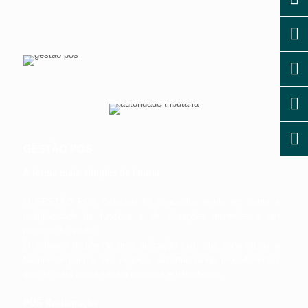
GESTÃO POS
A forma mais simples de faturar
O GESTÃO POS Cafetaria foi concebido tendo em conta a
multiplicidade de funções e de situações inerentes a um
negócio de retalho.
O software dispõe de uma aplicação com que pode rápida e
facilmente gerir o seu negócio, automatizando procedimentos
que de outra forma seriam morosos e trabalhosos.
POS Restauração